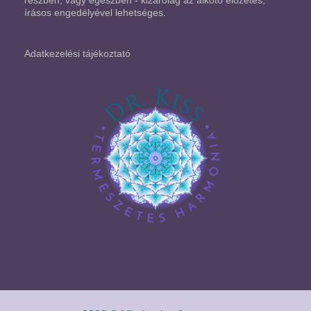
részben, vagy egészben - kizárólag az alkotó előzetes,
írásos engedélyével lehetséges.
Adatkezelési tájékoztató