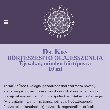
D
K
R.
ISS
BŐRFESZESÍTŐ OLAJESSZENCIA
Éjszakai, minden bőrtípusra
10 ml
Termékleírás:
Ökológiai gazdálkodásból származó növényi
alapanyagokból, aromaterápiás illóolajokból készült arcápoló
olaj éjszakára, minden bőrtípus ápolására. Értékes hatóanyagai
(A-provitamin, E-vitamin, transz-retinsav, fitoösztrogének,
fitoszterolok, karotinoidok) feszesítik, regenerálják, erősítik,