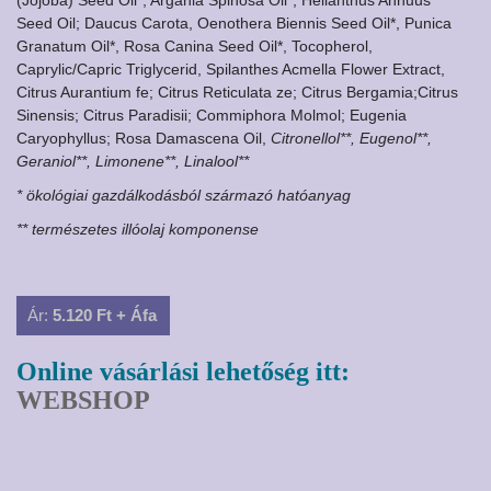
(Jojoba) Seed Oil*, Argania Spinosa Oil*, Helianthus Annuus
Seed Oil; Daucus Carota, Oenothera Biennis Seed Oil*, Punica
Granatum Oil*, Rosa Canina Seed Oil*, Tocopherol,
Caprylic/Capric Triglycerid, Spilanthes Acmella Flower Extract,
Citrus Aurantium fe; Citrus Reticulata ze; Citrus Bergamia;Citrus
Sinensis; Citrus Paradisii; Commiphora Molmol; Eugenia
Caryophyllus; Rosa Damascena Oil,
Citronellol**, Eugenol**,
Geraniol**, Limonene**, Linalool**
* ökológiai gazdálkodásból származó hatóanyag
** természetes illóolaj komponense
Ár:
5.120 Ft + Áfa
Online vásárlási lehetőség itt:
WEBSHOP