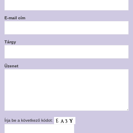
E-mail cím
Tárgy
Üzenet
Írja be a következő kódot: