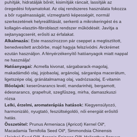
puhítják, hidratálják bőrét, kisimítják ráncait, lassítják az
öregedési folyamatokat. Az olaj rendszeres használata fokozza
a bőr rugalmasságát, vízmegtartó képességét, normál
szerkezetének helyreállítását, serkenti a mikrokeringést és a
kollagén-elasztin-fibroblaszt rendszer működését. Javítja a
sejtanyagcserét, erősíti az érfalakat.
Alkalmazás:
Este masszírozzon pár cseppet a megtisztított,
benedvesített arcbőrbe, majd hagyja felszívódni. Arckrémet
ezután használjon. A fényérzékenyítő hatóanyagok miatt nappal
ne használja!
Hatóanyagai:
Acmella kivonat, sárgabarack-magolaj,
makadámdió olaj, jojobaolaj, argánolaj, sárgarépa macerátum,
ligetszépe olaj, gránátalmamag olaj, vadrózsaolaj, E-vitamin
Illóolajok:
keserűnarancs levél, mandarinhéj, bergamott,
édesnarancs, grapefruit, szegfűszeg, mirha, damaszkuszi
rózsa
Lelki, érzelmi, aromaterápiás hatások:
Kiegyensúlyozó,
harmonizáló, nyugtató, feszültségoldó, női energiát erősítő
hatás.
Összetétel:
Prunus Armeniaca (Apricot) Kernel Oil*,
Macadamia Ternifolia Seed Oil*, Simmondsia Chinensis