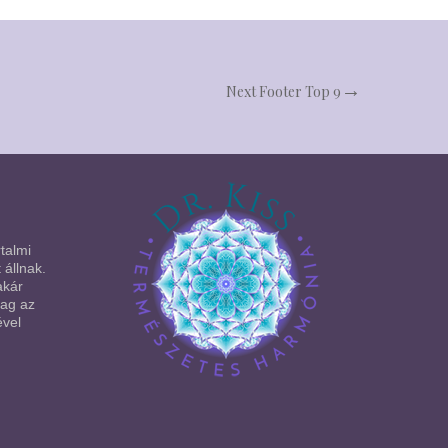
Next
Footer Top 9
talmi
 állnak.
akár
lag az
ével