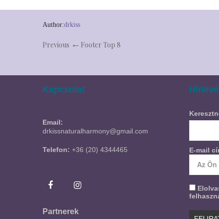
Author:
drkiss
Previous
Footer Top 8
Kapcsolat
Hírlevé
Keresztn
Email:
drkissnaturalharmony@gmail.com
Telefon:
+36 (20) 4344465
E-mail c
Elolv
felhaszná
Partnerek