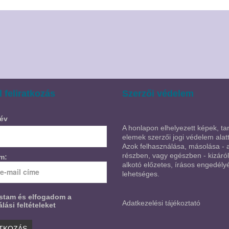
l feliratkozás
Szerzői védelem
év
A honlapon elhelyezett képek, tar
elemek szerzői jogi védelem alatt
Azok felhasználása, másolása - 
részben, vagy egészben - kizáró
ím:
alkotó előzetes, írásos engedély
lehetséges.
astam és elfogadom a
Adatkezelési tájékoztató
lási feltételeket