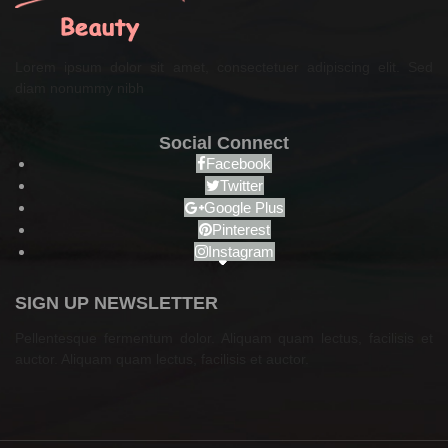
Lorem ipsum dolor sit amet, consectetuer adipiscing elit. Sed
diam nonummy nibh
Social Connect
Facebook
Twitter
Google Plus
Pinterest
Instagram
SIGN UP NEWSLETTER
Pellentesque fermentum dolor. Aliquam quam lectus, facilisis et
auctor. Aliquam quam lectus, facilisis et auctor.