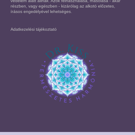
védelem alatt állnak. Azok felhasználása, másolása - akár
részben, vagy egészben - kizárólag az alkotó előzetes,
írásos engedélyével lehetséges.
Adatkezelési tájékoztató