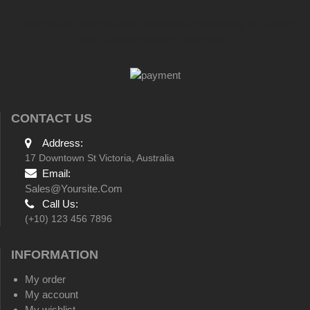
Lorem ipsum dolor sit amet, consectetuer adipiscing elit. Donec
odio. Quisque volutpat mattis eros.
CONTACT US
Address:
17 Downtown St Victoria, Australia
Email:
Sales@yoursite.com
Call Us:
(+10) 123 456 7896
INFORMATION
My order
My account
My wishlist