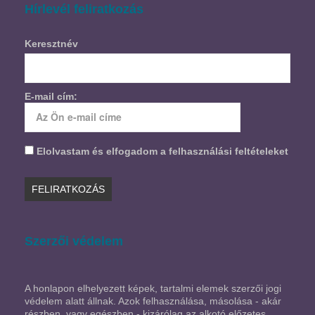
Hírlevél feliratkozás
Keresztnév
E-mail cím:
Elolvastam és elfogadom a felhasználási feltételeket
Szerzői védelem
A honlapon elhelyezett képek, tartalmi elemek szerzői jogi
védelem alatt állnak. Azok felhasználása, másolása - akár
részben, vagy egészben - kizárólag az alkotó előzetes,