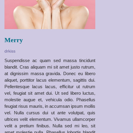
Merry
drkiss
Suspendisse ac quam sed massa tincidunt
blandit. Cras aliquam mi sit amet justo rutrum,
at dignissim massa gravida. Donec eu libero
aliquet, porttitor lacus elementum, sagittis dui.
Pellentesque lacus lacus, efficitur ut rutrum
vel, feugiat sit amet dui. Ut sed libero luctus,
molestie augue et, vehicula odio. Phasellus
feugiat risus mauris, in accumsan ipsum mollis
vel. Nulla cursus dui ut ante volutpat, quis
ultrices velit elementum. Vivamus ullamcorper
velit a pretium finibus. Nulla sed mi leo, sit
amet molestie nulla. Phasellus lobortis blandit