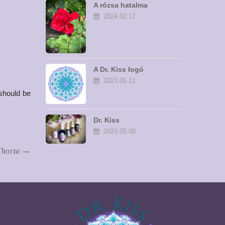
A rózsa hatalma
2024.02.17.
A Dr. Kiss logó
szimbólumrendszere
2023.05.11.
 should be
Dr. Kiss
natúrkozmetikumok
2023.05.08.
 Thorne