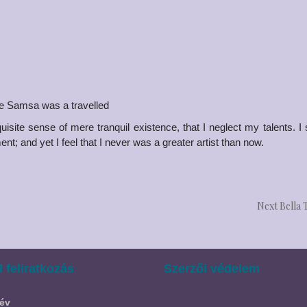
ble Samsa was a travelled
isite sense of mere tranquil existence, that I neglect my talents. I
t; and yet I feel that I never was a greater artist than now.
Next
Bella
l feliratkozás
Szerzői védelem
év