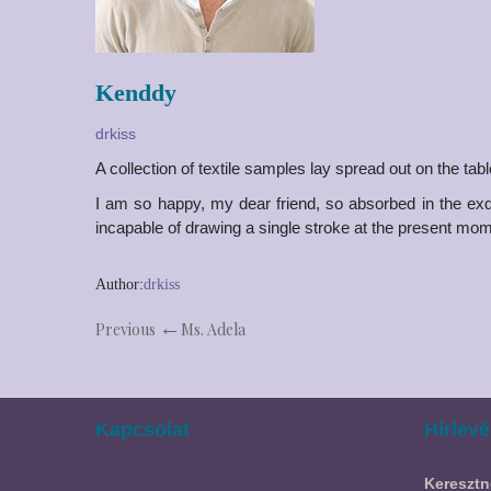
Kenddy
drkiss
A collection of textile samples lay spread out on the ta
I am so happy, my dear friend, so absorbed in the exqu
incapable of drawing a single stroke at the present momen
Author:
drkiss
Previous
Ms. Adela
Kapcsolat
Hírlevé
Keresztn