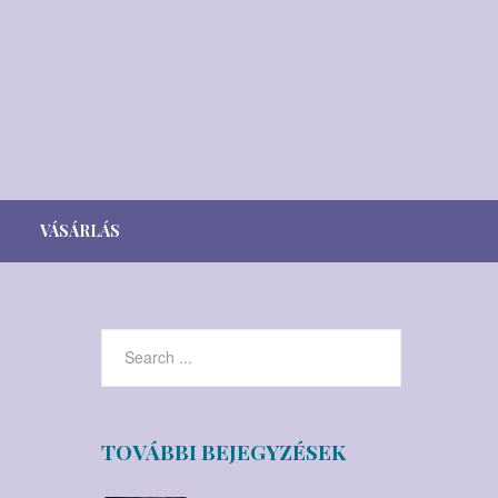
VÁSÁRLÁS
Webshop
Viszonteladók
TOVÁBBI BEJEGYZÉSEK