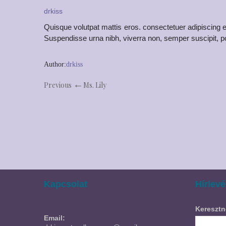
drkiss
Quisque volutpat mattis eros. consectetuer adipiscing e
Suspendisse urna nibh, viverra non, semper suscipit, p
Author:
drkiss
Previous
Ms. Lily
Kapcsolat
Hírlevé
Keresztn
Email: