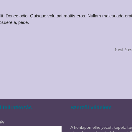
lit. Donec odio. Quisque volutpat mattis eros. Nullam malesuada erat 
osuere a, pede.
Next
Mrs.
l feliratkozás
Szerzői védelem
év
A honlapon elhelyezett képek, tar