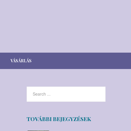
VÁSÁRLÁS
Webshop
Viszonteladók
TOVÁBBI BEJEGYZÉSEK