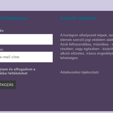
l feliratkozás
Szerzői védelem
év
A honlapon elhelyezett képek, tar
elemek szerzői jogi védelem alatt
Azok felhasználása, másolása - 
részben, vagy egészben - kizáró
ím:
alkotó előzetes, írásos engedély
lehetséges.
astam és elfogadom a
Adatkezelési tájékoztató
lási feltételeket