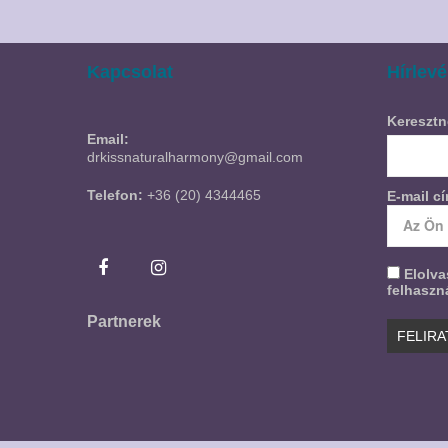
Kapcsolat
Hírlevé
Keresztn
Email:
drkissnaturalharmony@gmail.com
Telefon:
+36 (20) 4344465
E-mail c
Elolv
felhaszná
Partnerek