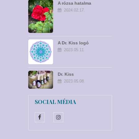
A rózsa hatalma
2024.02.17.
A Dr. Kiss logó
szimbólumrendszere
2023.05.11.
Dr. Kiss
natúrkozmetikumok
2023.05.08.
SOCIAL MÉDIA