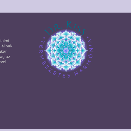
talmi
 állnak.
akár
lag az
ével